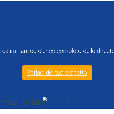
erca iraniani ed elenco completo delle directo
Parlaci del tuo progetto
i Web Iraniani